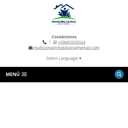
Contáctenos
|
+50683329324
multizonainmobiliaria@gmail.com
Select Language
▼
MENÚ