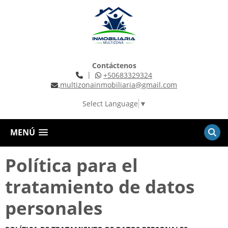
Contáctenos
|
+50683329324
multizonainmobiliaria@gmail.com
Select Language
▼
MENÚ
Política para el
tratamiento de datos
personales