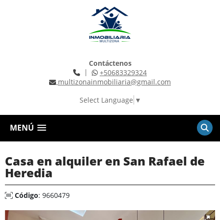
Contáctenos
|
+50683329324
multizonainmobiliaria@gmail.com
Select Language
▼
MENÚ
Casa en alquiler en San Rafael de
Heredia
Código
: 9660479