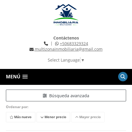
Contáctenos
|
+50683329324
multizonainmobiliaria@gmail.com
Select Language
▼
MENÚ
Búsqueda avanzada
Ordenar por:
Más nuevo
Menor precio
Mayor precio